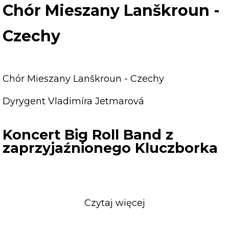
Lanškroun
Chór Mieszany Lanškroun -
-
Czechy
Czechy
Chór Mieszany Lanškroun - Czechy
Dyrygent Vladimíra Jetmarová
Koncert Big Roll Band z
zaprzyjaźnionego Kluczborka
Czytaj więcej
o
Koncert