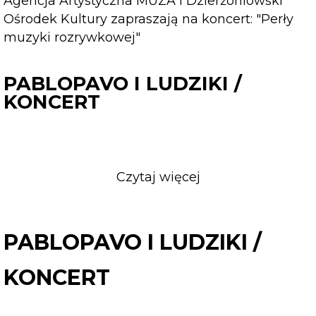
Agencja Artystyczna MUZA i Dzierżoniowski
Ośrodek Kultury zapraszają na koncert: "Perły
muzyki rozrywkowej"
PABLOPAVO I LUDZIKI /
KONCERT
Czytaj więcej
o
PABLOPAVO
I
LUDZIKI
PABLOPAVO I LUDZIKI /
/
KONCERT
KONCERT