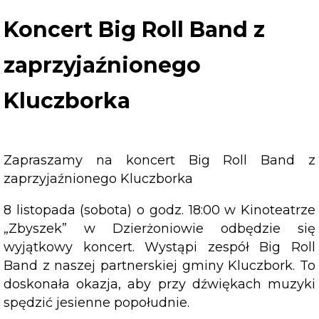
Big
Roll
Koncert Big Roll Band z
Band
z
zaprzyjaźnionego
zaprzyjaźnionego
Kluczborka
Kluczborka
Zapraszamy na koncert Big Roll Band z
zaprzyjaźnionego Kluczborka
8 listopada (sobota) o godz. 18:00 w Kinoteatrze
„Zbyszek” w Dzierżoniowie odbędzie się
wyjątkowy koncert. Wystąpi zespół Big Roll
Band z naszej partnerskiej gminy Kluczbork. To
doskonała okazja, aby przy dźwiękach muzyki
spędzić jesienne popołudnie.