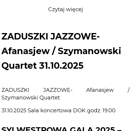
Czytaj więcej
o
ZADUSZKI
JAZZOWE-
Afanasjew
ZADUSZKI JAZZOWE-
/
Szymanowski
Afanasjew / Szymanowski
Quartet
31.10.2025
Quartet 31.10.2025
ZADUSZKI JAZZOWE- Afanasjew /
Szymanowski Quartet
31.10.2025 Sala koncertowa DOK godz. 19.00
SYLWESTROWA GALA 2025 –