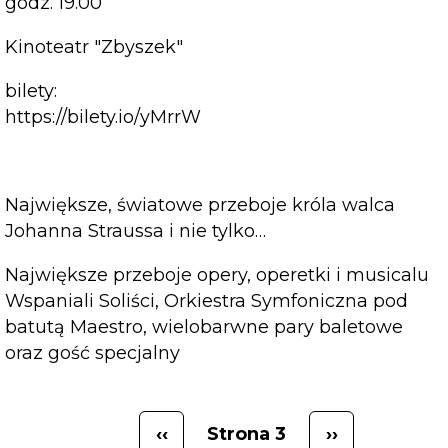
godz. 19.00
Kinoteatr "Zbyszek"
bilety:
https://bilety.io/yMrrW
Największe, światowe przeboje króla walca
Johanna Straussa i nie tylko…
Największe przeboje opery, operetki i musicalu
Wspaniali Soliści, Orkiestra Symfoniczna pod
batutą Maestro, wielobarwne pary baletowe
oraz gość specjalny
‹‹
Strona 3
››
Stronicowanie
Poprzednia
Następna