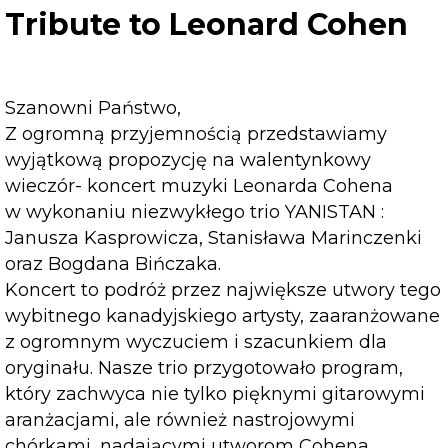
Leonard
Tribute to Leonard Cohen
Cohen
Szanowni Państwo,
Z ogromną przyjemnością przedstawiamy
wyjątkową propozycję na walentynkowy
wieczór- koncert muzyki Leonarda Cohena
w wykonaniu niezwykłego trio YANISTAN :
Janusza Kasprowicza, Stanisława Marinczenki
oraz Bogdana Bińczaka.
Koncert to podróż przez największe utwory tego
wybitnego kanadyjskiego artysty, zaaranżowane
z ogromnym wyczuciem i szacunkiem dla
oryginału. Nasze trio przygotowało program,
który zachwyca nie tylko pięknymi gitarowymi
aranżacjami, ale również nastrojowymi
chórkami, nadającymi utworom Cohena