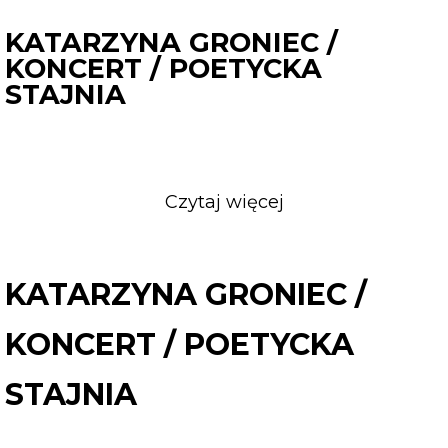
KATARZYNA GRONIEC /
KONCERT / POETYCKA
STAJNIA
Czytaj więcej
o
KATARZYNA
GRONIEC
/
KATARZYNA GRONIEC /
KONCERT
/
KONCERT / POETYCKA
POETYCKA
STAJNIA
STAJNIA