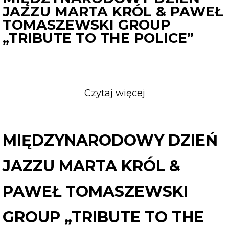
JAZZU MARTA KRÓL & PAWEŁ
TOMASZEWSKI GROUP
„TRIBUTE TO THE POLICE”
Czytaj więcej
o
MIĘDZYNARODO
DZIEŃ
JAZZU
MIĘDZYNARODOWY DZIEŃ
MARTA
KRÓL
JAZZU MARTA KRÓL &
&
PAWEŁ
PAWEŁ TOMASZEWSKI
TOMASZEWSKI
GROUP
GROUP „TRIBUTE TO THE
„TRIBUTE