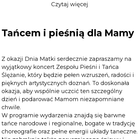
Czytaj więcej
o
Tańcem
i
pieśnią
Tańcem i pieśnią dla Mamy
dla
Mamy
Z okazji Dnia Matki serdecznie zapraszamy na
wyjątkowy koncert Zespołu Pieśni i Tańca
Ślężanie, który będzie pełen wzruszeń, radości i
pięknych artystycznych doznań. To doskonała
okazja, aby wspólnie uczcić ten szczególny
dzień i podarować Mamom niezapomniane
chwile.
W programie wydarzenia znajdą się barwne
tańce narodowe i regionalne, bogate w tradycję
choreografie oraz pełne energii układy taneczne.