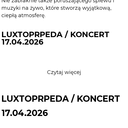
Nie zabraknie także poruszającego śpiewu i
muzyki na żywo, które stworzą wyjątkową,
ciepłą atmosferę.
LUXTOPRPEDA / KONCERT
17.04.2026
Czytaj więcej
o
LUXTOPRPEDA
/
KONCERT
LUXTOPRPEDA / KONCERT
17.04.2026
17.04.2026