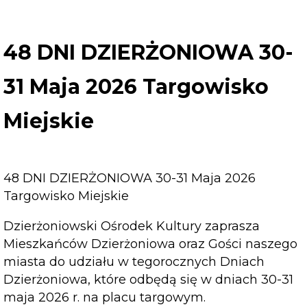
48
DNI
DZIERŻONIOWA
48 DNI DZIERŻONIOWA 30-
30-
31
31 Maja 2026 Targowisko
Maja
2026
Miejskie
Targowisko
Miejskie
48 DNI DZIERŻONIOWA 30-31 Maja 2026
Targowisko Miejskie
Dzierżoniowski Ośrodek Kultury zaprasza
Mieszkańców Dzierżoniowa oraz Gości naszego
miasta do udziału w tegorocznych Dniach
Dzierżoniowa, które odbędą się w dniach 30-31
maja 2026 r. na placu targowym.