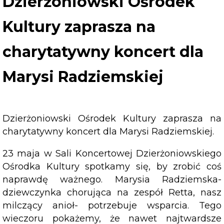
Dzierżoniowski Ośrodek
zaprasza
na
Kultury zaprasza na
charytatywny
koncert
charytatywny koncert dla
dla
Marysi
Marysi Radziemskiej
Radziemskiej
Dzierżoniowski Ośrodek Kultury zaprasza na
charytatywny koncert dla Marysi Radziemskiej.
23 maja w Sali Koncertowej Dzierżoniowskiego
Ośrodka Kultury spotkamy się, by zrobić coś
naprawdę ważnego. Marysia Radziemska-
dziewczynka chorująca na zespół Retta, nasz
milczący anioł- potrzebuje wsparcia. Tego
wieczoru pokażemy, że nawet najtwardsze