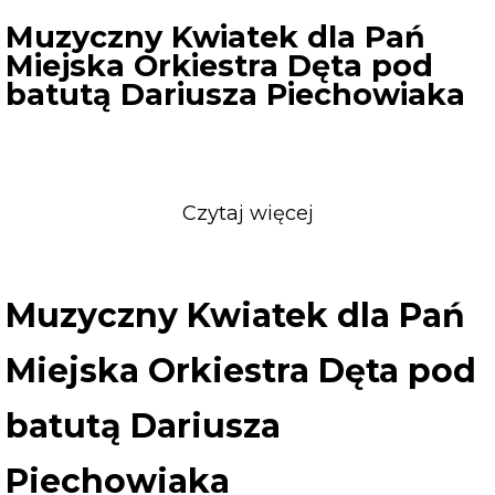
Muzyczny Kwiatek dla Pań
Miejska Orkiestra Dęta pod
batutą Dariusza Piechowiaka
Czytaj więcej
o
Muzyczny
Kwiatek
dla
Muzyczny Kwiatek dla Pań
Pań
Miejska
Miejska Orkiestra Dęta pod
Orkiestra
Dęta
batutą Dariusza
pod
batutą
Piechowiaka