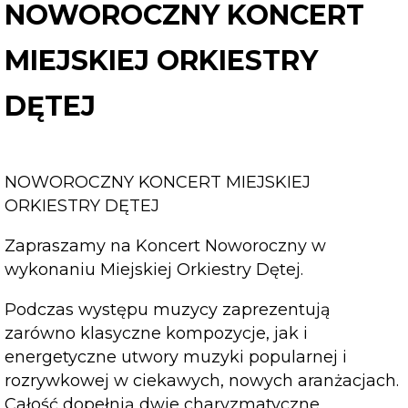
MIEJSKIEJ
NOWOROCZNY KONCERT
ORKIESTRY
DĘTEJ
MIEJSKIEJ ORKIESTRY
DĘTEJ
NOWOROCZNY KONCERT MIEJSKIEJ
ORKIESTRY DĘTEJ
Zapraszamy na Koncert Noworoczny w
wykonaniu Miejskiej Orkiestry Dętej.
Podczas występu muzycy zaprezentują
zarówno klasyczne kompozycje, jak i
energetyczne utwory muzyki popularnej i
rozrywkowej w ciekawych, nowych aranżacjach.
Całość dopełnią dwie charyzmatyczne