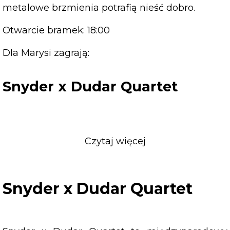
metalowe brzmienia potrafią nieść dobro.
Otwarcie bramek: 18:00
Dla Marysi zagrają:
Snyder x Dudar Quartet
Czytaj więcej
o
Snyder
x
Dudar
Snyder x Dudar Quartet
Quartet