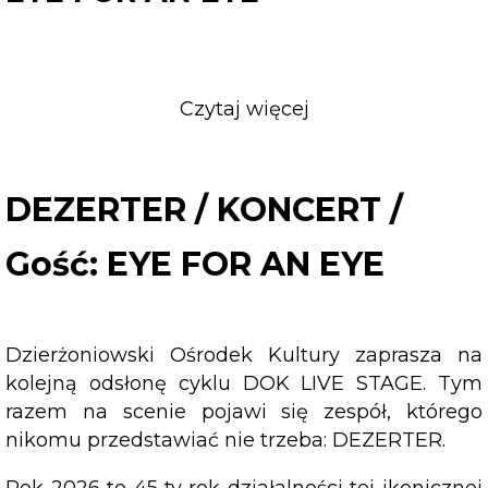
Czytaj więcej
o
DEZERTER
/
KONCERT
DEZERTER / KONCERT /
/
Gość:
Gość: EYE FOR AN EYE
EYE
FOR
AN
Dzierżoniowski Ośrodek Kultury zaprasza na
EYE
kolejną odsłonę cyklu DOK LIVE STAGE. Tym
razem na scenie pojawi się zespół, którego
nikomu przedstawiać nie trzeba: DEZERTER.
Rok 2026 to 45‑ty rok działalności tej ikonicznej