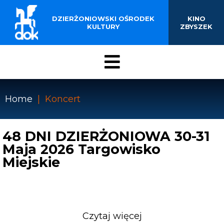
BUDYNKU KINOTEATRU
Przejdź
do
DZIERŻONIOWSKI OŚRODEK
KINO
„ZBYSZEK” W
treści
KULTURY
ZBYSZEK
DZIERŻONIOWIE
Menu
DOK
Home
Koncert
Ścieżka
nawigacyjna
48 DNI DZIERŻONIOWA 30-31
Maja 2026 Targowisko
Miejskie
Czytaj więcej
o