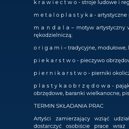
k r a w i e c t w o - stroje ludowe i r
m e t a l o p l a s t y k a - artystyc
m a n d a l a – motyw artystyczny
rękodzielniczą;
o r i g a m i – tradycyjne, modułowe
p i e k a r s t w o - pieczywo obrzędo
p i e r n i k a r s t w o - pierniki okol
p l a s t y k a o b r z ę d o w a - pa
obrzędowe, baranki wielkanocne, pis
TERMIN SKŁADANIA PRAC
Artyści zamierzający wziąć udzi
dostarczyć osobiście prace wra