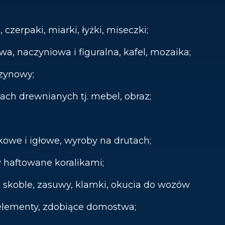
i, czerpaki, miarki, łyżki, miseczki;
owa, naczyniowa i figuralna, kafel, mozaika;
aszynowy;
otach drewnianych tj. mebel, obraz;
ełkowe i igłowe, wyroby na drutach;
razy haftowane koralikami;
sy, skoble, zasuwy, klamki, okucia do wozów
 elementy, zdobiące domostwa;