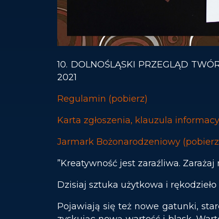
10. DOLNOŚLĄSKI PRZEGLĄD TWÓ
2021
Regulamin (pobierz)
Karta zgłoszenia, klauzula informacy
Jarmark Bożonarodzeniowy (pobierz
”Kreatywność jest zaraźliwa. Zarażaj n
Dzisiaj sztuka użytkowa i rękodzieło
Pojawiają się też nowe gatunki, sta
zyskując nową wartość i blask. Wart