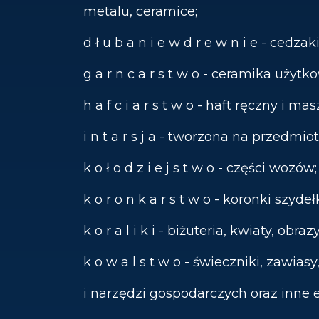
metalu, ceramice;
d ł u b a n i e w d r e w n i e - cedzak
g a r n c a r s t w o - ceramika użytk
h a f c i a r s t w o - haft ręczny i m
i n t a r s j a - tworzona na przedmi
k o ł o d z i e j s t w o - części wozów;
k o r o n k a r s t w o - koronki szyd
k o r a l i k i - biżuteria, kwiaty, ob
k o w a l s t w o - świeczniki, zawia
i narzędzi gospodarczych oraz inne