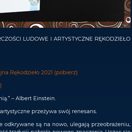
RCZOŚCI LUDOWE I ARTYSTYCZNE RĘKODZIEŁO
jna Rękodzieło 2021 (pobierz)
)
ią.” – Albert Einstein.
 artystyczne przeżywa swój renesans.
re odkrywane są na nowo, ulegają przeobrażeniu,
ość tradycji nabrała nowego znaczenia. Ucząc się