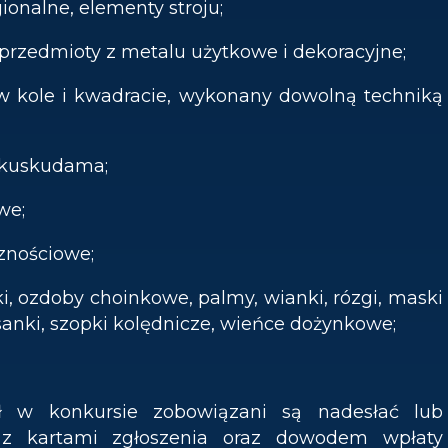
egionalne, elementy stroju;
zne przedmioty z metalu użytkowe i dekoracyjne;
 w kole i kwadracie, wykonany dowolną techniką
, kuskudama;
we;
icznościowe;
jąki, ozdoby choinkowe, palmy, wianki, rózgi, maski
anki, szopki kolędnicze, wieńce dożynkowe;
ał w konkursie zobowiązani są nadesłać lub
z z kartami zgłoszenia oraz dowodem wpłaty