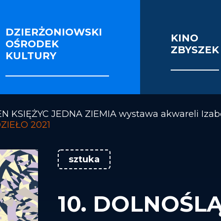
DZIERŻONIOWSKI
KINO
OŚRODEK
ZBYSZEK
IE I SEKCJE
FOTORELACJE
VIDEO
KULTURY
OŚCI ENERGETYCZNEJ BUDYNKU KINOTEATRU 
N KSIĘŻYC JEDNA ZIEMIA wystawa akwareli Izabe
IEŁO 2021
sztuka
10. DOLNOŚL