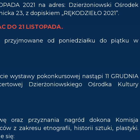
OPADA 2021 na adres: Dzierżoniowski Ośrodek
dnicka 23, z dopiskiem „RĘKODZIEŁO 2021”.
C DO 21 LISTOPADA.
dą przyjmowane od poniedziałku do piątku w
rcie wystawy pokonkursowej nastąpi 11 GRUDNIA
ertowej Dzierżoniowskiego Ośrodka Kultury
ę oraz przyznania nagród dokona Komisja
w z zakresu etnografii, historii sztuki, plastyki.
 się: