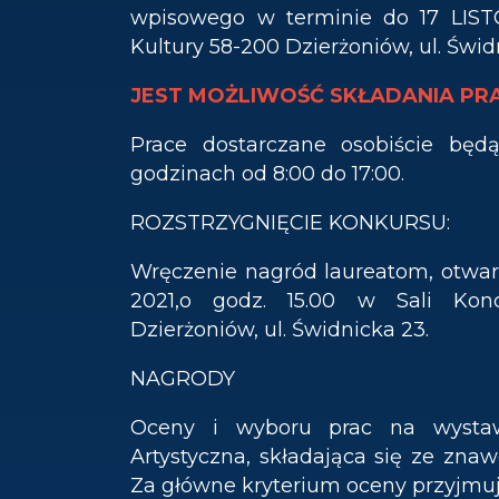
wpisowego w terminie do 17 LIST
Kultury 58-200 Dzierżoniów, ul. Świ
JEST MOŻLIWOŚĆ SKŁADANIA PRA
Prace dostarczane osobiście bę
godzinach od 8:00 do 17:00.
ROZSTRZYGNIĘCIE KONKURSU:
Wręczenie nagród laureatom, otwa
2021,o godz. 15.00 w Sali Konc
Dzierżoniów, ul. Świdnicka 23.
NAGRODY
Oceny i wyboru prac na wystaw
Artystyczna, składająca się ze znawcó
Za główne kryterium oceny przyjmuje