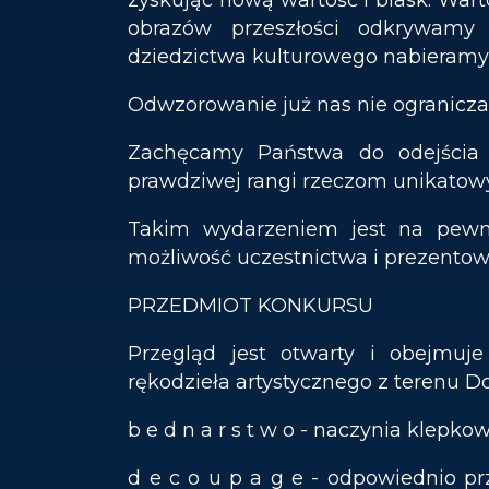
obrazów przeszłości odkrywamy
dziedzictwa kulturowego nabieramy p
Odwzorowanie już nas nie ogranicza
Zachęcamy Państwa do odejścia 
prawdziwej rangi rzeczom unikatow
Takim wydarzeniem jest na pewno 
możliwość uczestnictwa i prezentow
PRZEDMIOT KONKURSU
Przegląd jest otwarty i obejmuj
rękodzieła artystycznego z terenu D
b e d n a r s t w o - naczynia klepkowe
d e c o u p a g e - odpowiednio p