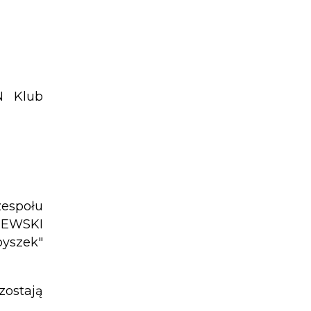
N Klub
zespołu
WSKI
byszek"
zostają