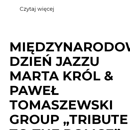
Czytaj więcej
o
MIĘDZYNARODOWY
DZIEŃ
JAZZU
MARTA
MIĘDZYNARODO
KRÓL
&
DZIEŃ JAZZU
PAWEŁ
TOMASZEWSKI
MARTA KRÓL &
GROUP
„TRIBUTE
PAWEŁ
TO
THE
TOMASZEWSKI
POLICE”
GROUP „TRIBUTE