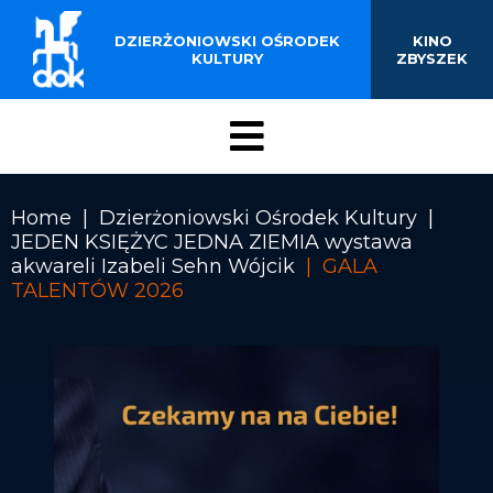
BUDYNKU KINOTEATRU
Przejdź
do
DZIERŻONIOWSKI OŚRODEK
KINO
„ZBYSZEK” W
treści
KULTURY
ZBYSZEK
DZIERŻONIOWIE
Menu
DOK
Home
Dzierżoniowski Ośrodek Kultury
JEDEN KSIĘŻYC JEDNA ZIEMIA wystawa
Ścieżka
akwareli Izabeli Sehn Wójcik
GALA
nawigacyjna
TALENTÓW 2026