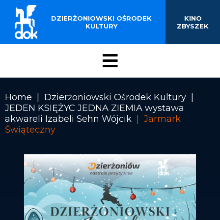
BUDYNKU KINOTEATRU
Przejdź
do
DZIERŻONIOWSKI OŚRODEK
KINO
„ZBYSZEK” W
treści
KULTURY
ZBYSZEK
DZIERŻONIOWIE
Menu
DOK
Home
Dzierżoniowski Ośrodek Kultury
JEDEN KSIĘŻYC JEDNA ZIEMIA wystawa
Ścieżka
akwareli Izabeli Sehn Wójcik
Jarmark
nawigacyjna
Świąteczny