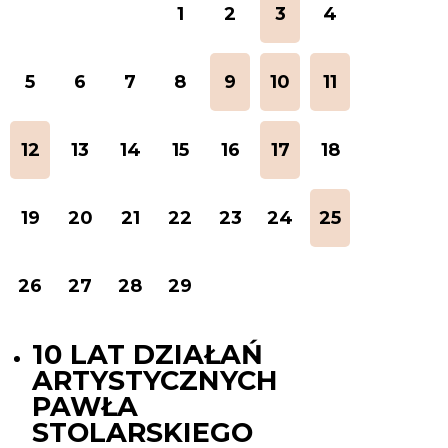
1
2
Display
3
luty
4
events
2024
list
5
6
7
8
Display
9
luty
Display
10
luty
Display
11
luty
of
events
2024
events
2024
events
2024
the
list
list
list
day:
Display
12
luty
13
14
15
16
Display
17
luty
18
of
of
of
events
2024
events
2024
the
the
the
list
list
day:
day:
day:
19
20
21
22
23
24
Display
25
luty
of
of
events
2024
the
the
list
day:
day:
26
27
28
29
of
the
day:
10 LAT DZIAŁAŃ
ARTYSTYCZNYCH
PAWŁA
STOLARSKIEGO