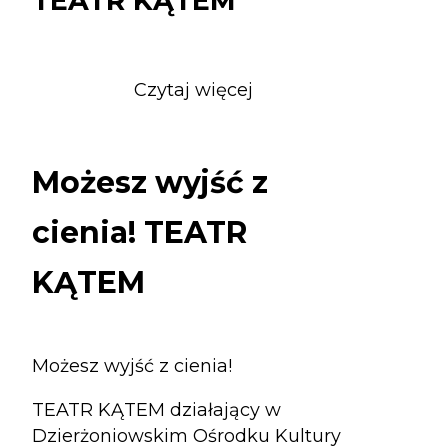
TEATR KĄTEM
Czytaj więcej
o
Możesz
wyjść
z
Możesz wyjść z
cienia!
TEATR
cienia! TEATR
KĄTEM
KĄTEM
Możesz wyjść z cienia!
TEATR KĄTEM działający w
Dzierżoniowskim Ośrodku Kultury