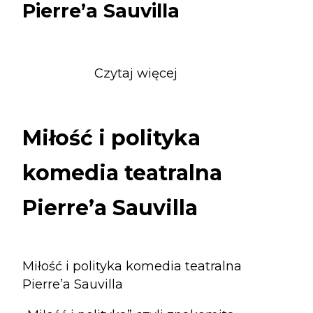
Pierre’a Sauvilla
Czytaj więcej
o
Miłość
i
polityka
Miłość i polityka
komedia
teatralna
komedia teatralna
Pierre’a
Sauvilla
Pierre’a Sauvilla
Miłość i polityka komedia teatralna
Pierre’a Sauvilla