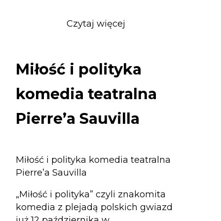
Czytaj więcej
o
Miłość
i
polityka
Miłość i polityka
komedia
teatralna
komedia teatralna
Pierre’a
Sauvilla
Pierre’a Sauvilla
Miłość i polityka komedia teatralna
Pierre’a Sauvilla
„Miłość i polityka” czyli znakomita
komedia z plejadą polskich gwiazd
już 12 października w