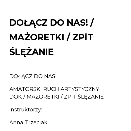
DOŁĄCZ
DO
NAS!
DOŁĄCZ DO NAS! /
/
MAŻORETKI
MAŻORETKI / ZPiT
/
ZPiT
ŚLĘŻANIE
ŚLĘŻANIE
DOŁĄCZ DO NAS!
AMATORSKI RUCH ARTYSTYCZNY
DOK / MAŻORETKI / ZPiT ŚLĘŻANIE
Instruktorzy:
Anna Trzeciak