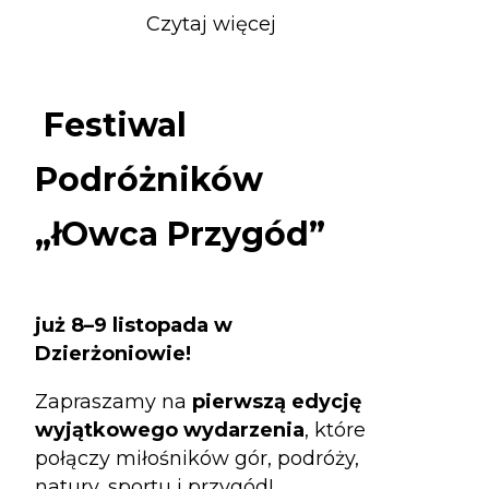
Czytaj więcej
o
Festiwal
Podróżników
„łOwca
Festiwal
Przygód”
Podróżników
„łOwca Przygód”
już 8–9 listopada w
Dzierżoniowie!
Zapraszamy na
pierwszą edycję
wyjątkowego wydarzenia
, które
połączy miłośników gór, podróży,
natury, sportu i przygód!