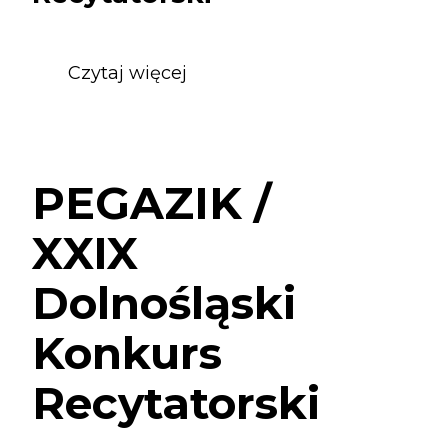
day:
Czytaj więcej
o
PEGAZIK
/
XXIX
Dolnośląski
PEGAZIK /
Konkurs
Recytatorski
XXIX
Dolnośląski
Konkurs
Recytatorski