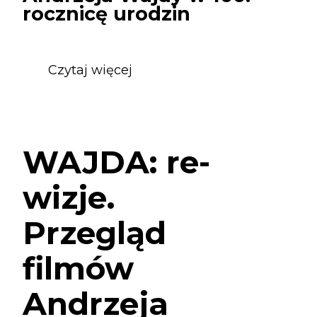
day:
rocznicę urodzin
Czytaj więcej
o
WAJDA:
re-
wizje.
Przegląd
WAJDA: re-
filmów
Andrzeja
wizje.
Wajdy
w
Przegląd
100.
rocznicę
filmów
urodzin
Andrzeja