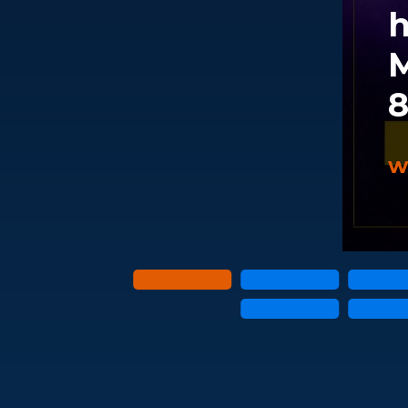
h
M
8
w