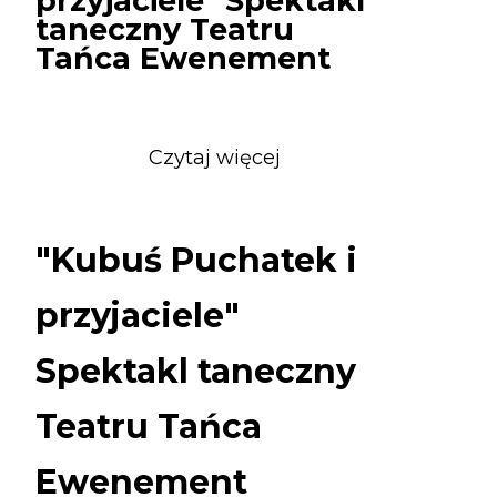
przyjaciele" Spektakl
taneczny Teatru
Tańca Ewenement
Czytaj więcej
o
"Kubuś
Puchatek
i
"Kubuś Puchatek i
przyjaciele"
Spektakl
przyjaciele"
taneczny
Teatru
Spektakl taneczny
Tańca
Ewenement
Teatru Tańca
Ewenement