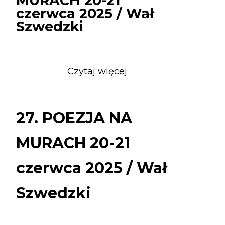
MURACH 20-21
czerwca 2025 / Wał
Szwedzki
Czytaj więcej
o
27.
POEZJA
NA
27. POEZJA NA
MURACH
20-
MURACH 20-21
21
czerwca
czerwca 2025 / Wał
2025
/
Szwedzki
Wał
Szwedzki