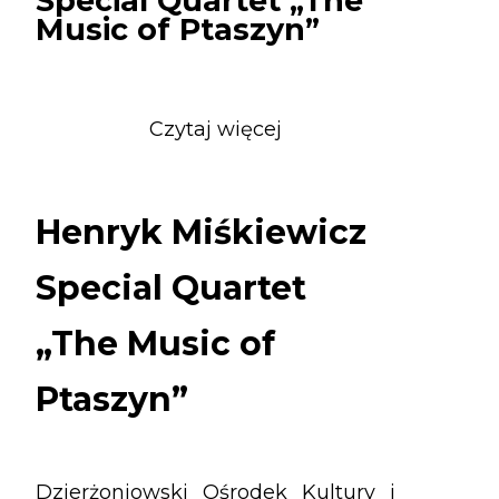
Special Quartet „The
Music of Ptaszyn”
Czytaj więcej
o
Henryk
Miśkiewicz
Special
Henryk Miśkiewicz
Quartet
„The
Special Quartet
Music
of
„The Music of
Ptaszyn”
Ptaszyn”
Dzierżoniowski Ośrodek Kultury i