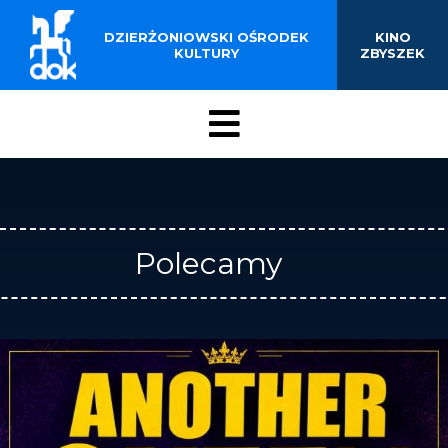
BUDYNKU KINOTEATRU
Przejdź
do
DZIERŻONIOWSKI OŚRODEK
KINO
„ZBYSZEK” W
treści
KULTURY
ZBYSZEK
DZIERŻONIOWIE
Menu
DOK
Polecamy