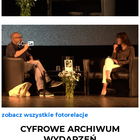
40
zobacz wszystkie fotorelacje
CYFROWE ARCHIWUM
WYDARZEŃ