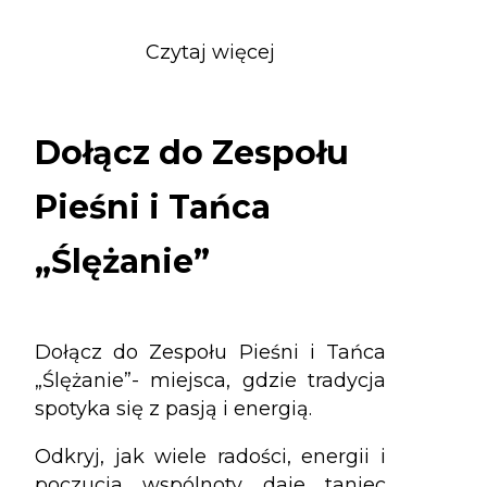
Czytaj więcej
o
Dołącz
do
Zespołu
Dołącz do Zespołu
Pieśni
i
Pieśni i Tańca
Tańca
„Ślężanie”
„Ślężanie”
Dołącz do Zespołu Pieśni i Tańca
„Ślężanie”- miejsca, gdzie tradycja
spotyka się z pasją i energią.
Odkryj, jak wiele radości, energii i
poczucia wspólnoty daje taniec