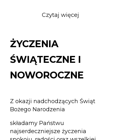
Czytaj więcej
o
ŻYCZENIA
ŚWIĄTECZNE
I
ŻYCZENIA
NOWOROCZNE
ŚWIĄTECZNE I
NOWOROCZNE
Z okazji nadchodzących Świąt
Bożego Narodzenia
składamy Państwu
najserdeczniejsze życzenia
spokoju, radości oraz wszelkiej