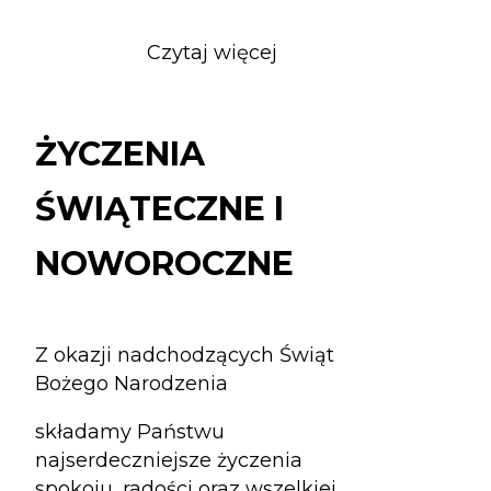
Czytaj więcej
o
ŻYCZENIA
ŚWIĄTECZNE
I
ŻYCZENIA
NOWOROCZNE
ŚWIĄTECZNE I
NOWOROCZNE
Z okazji nadchodzących Świąt
Bożego Narodzenia
składamy Państwu
najserdeczniejsze życzenia
spokoju, radości oraz wszelkiej