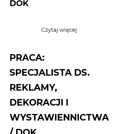
DOK
Czytaj więcej
o
PRACA:
SPECJALISTA
DS.
PRACA:
REKLAMY,
DEKORACJI
SPECJALISTA DS.
I
WYSTAWIENNICTW
REKLAMY,
/
DOK
DEKORACJI I
WYSTAWIENNICTWA
/ DOK