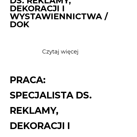
DS. REKLAMY,
DEKORACJI I
WYSTAWIENNICTWA /
DOK
Czytaj więcej
o
PRACA:
SPECJALISTA
DS.
PRACA:
REKLAMY,
DEKORACJI
SPECJALISTA DS.
I
WYSTAWIENNICTW
REKLAMY,
/
DOK
DEKORACJI I