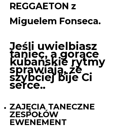
Miguelem
REGGAETON z
Fonseca.
Miguelem Fonseca.
Jeśli uwielbiasz
taniec, a gorące
kubańskie rytmy
sprawiają, że
szybciej bije Ci
serce..
ZAJĘCIA TANECZNE
ZESPOŁÓW
EWENEMENT