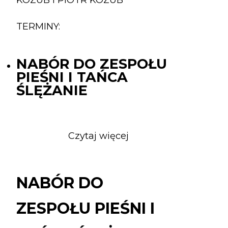
TERMINY:
NABÓR DO ZESPOŁU
PIEŚNI I TAŃCA
ŚLĘŻANIE
Czytaj więcej
o
NABÓR
DO
ZESPOŁU
NABÓR DO
PIEŚNI
I
ZESPOŁU PIEŚNI I
TAŃCA