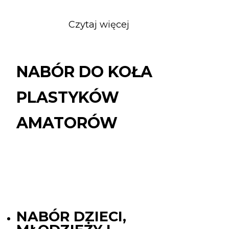
Czytaj więcej
o
NABÓR
DO
KOŁA
NABÓR DO KOŁA
PLASTYKÓW
AMATORÓW
PLASTYKÓW
AMATORÓW
NABÓR DZIECI,