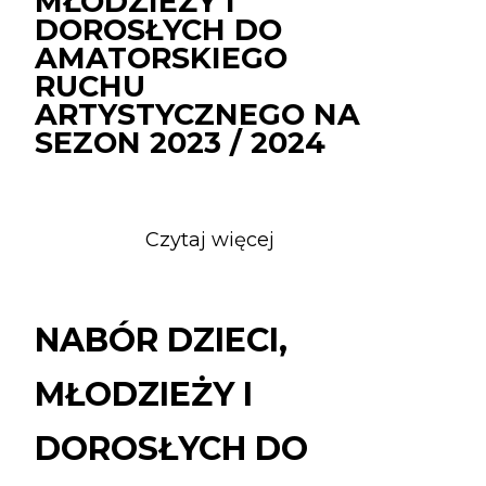
MŁODZIEŻY I
DOROSŁYCH DO
AMATORSKIEGO
RUCHU
ARTYSTYCZNEGO NA
SEZON 2023 / 2024
Czytaj więcej
o
NABÓR
DZIECI,
MŁODZIEŻY
NABÓR DZIECI,
I
DOROSŁYCH
MŁODZIEŻY I
DO
AMATORSKIEGO
DOROSŁYCH DO
RUCHU