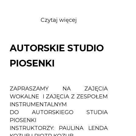
Czytaj więcej
o
AUTORSKIE
STUDIO
PIOSENKI
AUTORSKIE STUDIO
PIOSENKI
ZAPRASZAMY NA ZAJĘCIA
WOKALNE I ZAJĘCIA Z ZESPOŁEM
INSTRUMENTALNYM
DO AUTORSKIEGO STUDIA
PIOSENKI
INSTRUKTORZY: PAULINA LENDA
KOZUB I PIOTR KOZUB