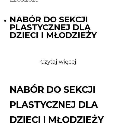
NABÓR DO SEKCJI
PLASTYCZNEJ DLA
DZIECI I MŁODZIEŻY
Czytaj więcej
o
NABÓR
DO
SEKCJI
NABÓR DO SEKCJI
PLASTYCZNEJ
DLA
PLASTYCZNEJ DLA
DZIECI
I
DZIECI I MŁODZIEŻY
MŁODZIEŻY