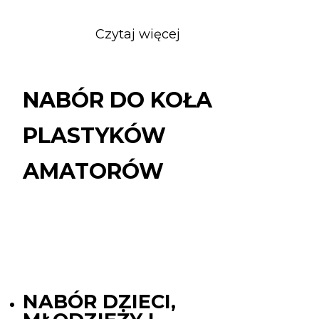
Czytaj więcej
o
NABÓR
DO
KOŁA
NABÓR DO KOŁA
PLASTYKÓW
AMATORÓW
PLASTYKÓW
AMATORÓW
NABÓR DZIECI,