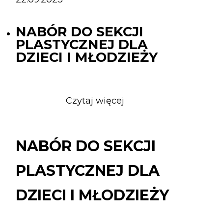
NABÓR DO SEKCJI
PLASTYCZNEJ DLA
DZIECI I MŁODZIEŻY
Czytaj więcej
o
NABÓR
DO
SEKCJI
NABÓR DO SEKCJI
PLASTYCZNEJ
DLA
PLASTYCZNEJ DLA
DZIECI
I
DZIECI I MŁODZIEŻY
MŁODZIEŻY