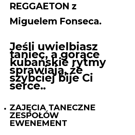
Miguelem
REGGAETON z
Fonseca.
Miguelem Fonseca.
Jeśli uwielbiasz
taniec, a gorące
kubańskie rytmy
sprawiają, że
szybciej bije Ci
serce..
ZAJĘCIA TANECZNE
ZESPOŁÓW
EWENEMENT