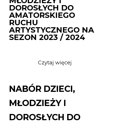
MŁODZIEŻY I
DOROSŁYCH DO
AMATORSKIEGO
RUCHU
ARTYSTYCZNEGO NA
SEZON 2023 / 2024
Czytaj więcej
o
NABÓR
DZIECI,
MŁODZIEŻY
NABÓR DZIECI,
I
DOROSŁYCH
MŁODZIEŻY I
DO
AMATORSKIEGO
DOROSŁYCH DO
RUCHU