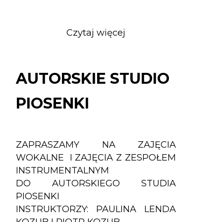
Czytaj więcej
o
AUTORSKIE
STUDIO
PIOSENKI
AUTORSKIE STUDIO
PIOSENKI
ZAPRASZAMY NA ZAJĘCIA
WOKALNE I ZAJĘCIA Z ZESPOŁEM
INSTRUMENTALNYM
DO AUTORSKIEGO STUDIA
PIOSENKI
INSTRUKTORZY: PAULINA LENDA
KOZUB I PIOTR KOZUB