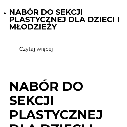
NABÓR DO SEKCJI
PLASTYCZNEJ DLA DZIECI I
MŁODZIEŻY
Czytaj więcej
o
NABÓR
DO
SEKCJI
PLASTYCZNEJ
NABÓR DO
DLA
DZIECI
SEKCJI
I
MŁODZIEŻY
PLASTYCZNEJ