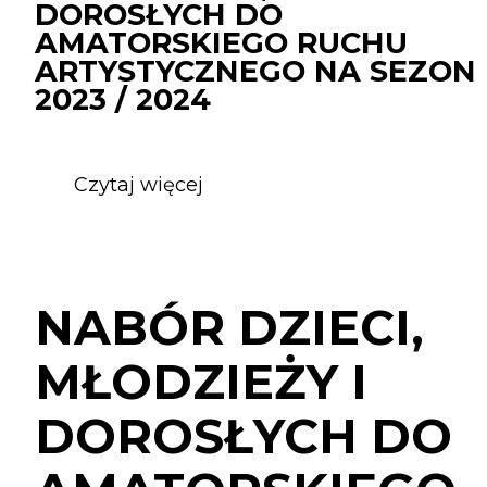
DOROSŁYCH DO
AMATORSKIEGO RUCHU
ARTYSTYCZNEGO NA SEZON
2023 / 2024
Czytaj więcej
o
NABÓR
DZIECI,
MŁODZIEŻY
I
NABÓR DZIECI,
DOROSŁYCH
DO
MŁODZIEŻY I
AMATORSKIEGO
RUCHU
DOROSŁYCH DO
ARTYSTYCZNEGO
NA