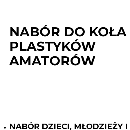
NABÓR
DO
KOŁA
PLASTYKÓW
NABÓR DO KOŁA
AMATORÓW
PLASTYKÓW
AMATORÓW
NABÓR DZIECI, MŁODZIEŻY I