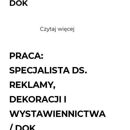
DOK
Czytaj więcej
o
PRACA:
SPECJALISTA
DS.
PRACA:
REKLAMY,
DEKORACJI
SPECJALISTA DS.
I
WYSTAWIENNICTW
REKLAMY,
/
DOK
DEKORACJI I
WYSTAWIENNICTWA
/ DOK