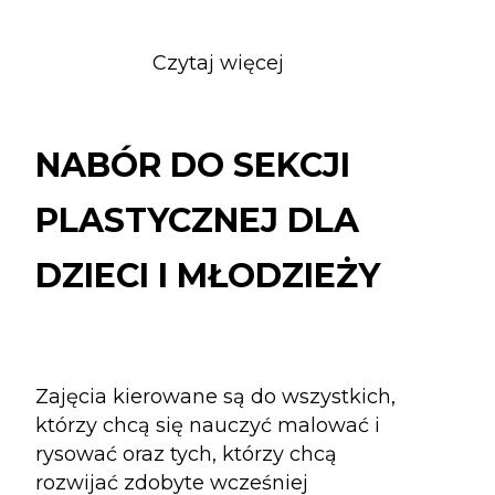
Czytaj więcej
o
NABÓR
DO
SEKCJI
NABÓR DO SEKCJI
PLASTYCZNEJ
DLA
PLASTYCZNEJ DLA
DZIECI
I
DZIECI I MŁODZIEŻY
MŁODZIEŻY
Zajęcia kierowane są do wszystkich,
którzy chcą się nauczyć malować i
rysować oraz tych, którzy chcą
rozwijać zdobyte wcześniej