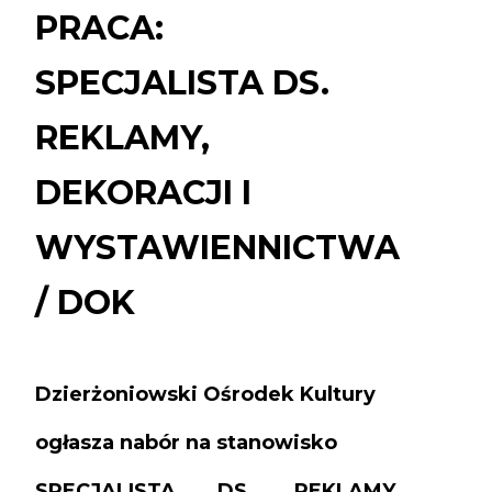
DS.
PRACA:
REKLAMY,
DEKORACJI
SPECJALISTA DS.
I
WYSTAWIENNICTW
REKLAMY,
/
DOK
DEKORACJI I
WYSTAWIENNICTWA
/ DOK
Dzierżoniowski Ośrodek Kultury
ogłasza nabór na stanowisko
SPECJALISTA DS. REKLAMY,