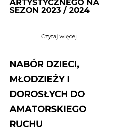
ARTYSTYCZNEGO NA
SEZON 2023 / 2024
Czytaj więcej
o
NABÓR
DZIECI,
MŁODZIEŻY
NABÓR DZIECI,
I
DOROSŁYCH
MŁODZIEŻY I
DO
AMATORSKIEGO
DOROSŁYCH DO
RUCHU
ARTYSTYCZNEGO
AMATORSKIEGO
NA
RUCHU
SEZON
2023